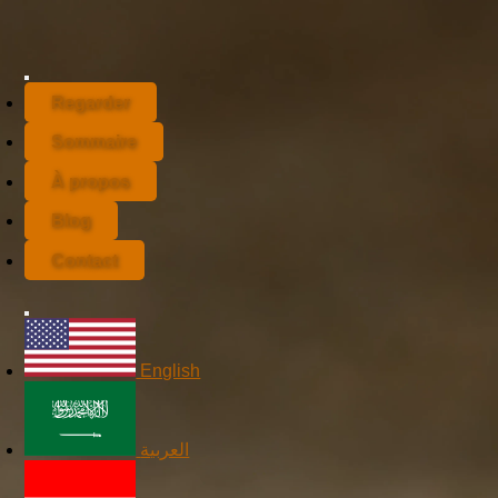
Regarder
Sommaire
À propos
Blog
Contact
English
العربية