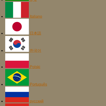
Italiano
日本語
한국어
Polski
Português
русский