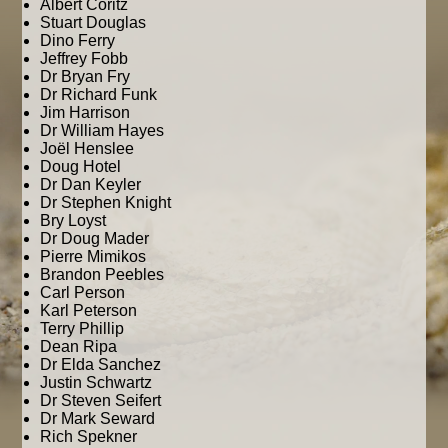
Albert Coritz
Stuart Douglas
Dino Ferry
Jeffrey Fobb
Dr Bryan Fry
Dr Richard Funk
Jim Harrison
Dr William Hayes
Joël Henslee
Doug Hotel
Dr Dan Keyler
Dr Stephen Knight
Bry Loyst
Dr Doug Mader
Pierre Mimikos
Brandon Peebles
Carl Person
Karl Peterson
Terry Phillip
Dean Ripa
Dr Elda Sanchez
Justin Schwartz
Dr Steven Seifert
Dr Mark Seward
Rich Spekner