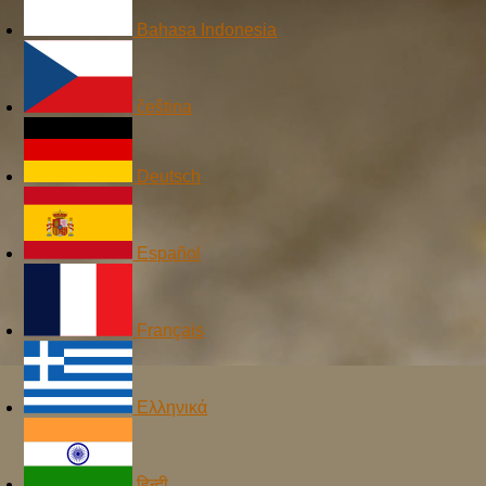
Bahasa Indonesia
čeština
Deutsch
Español
Français
Ελληνικά
हिन्दी